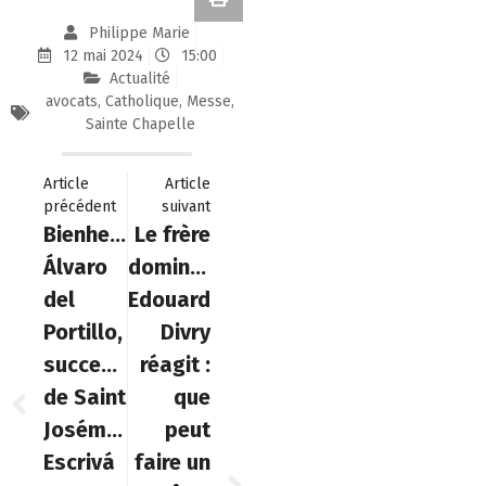
Philippe Marie
12 mai 2024
15:00
Actualité
avocats
,
Catholique
,
Messe
,
Sainte Chapelle
Article
Article
précédent
suivant
Bienheureux
Le frère
Álvaro
dominicain
del
Edouard
Portillo,
Divry
successeur
réagit :
de Saint
que
Josémaria
peut
Escrivá
faire un