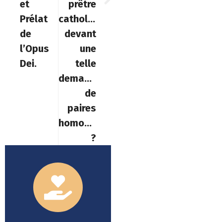
et
prêtre
Prélat
catholique
de
devant
l’Opus
une
Dei.
telle
demande
de
paires
homosexuelles
?