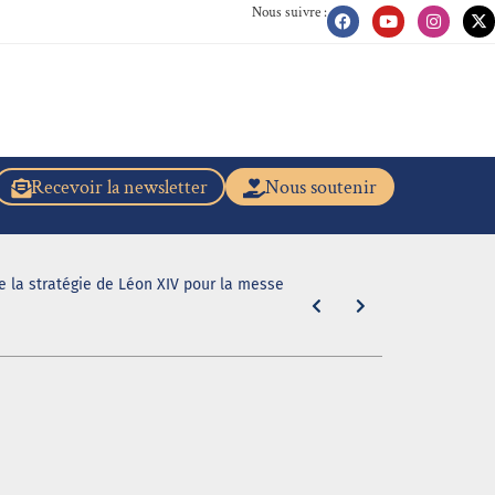
Nous suivre :
Recevoir la newsletter
Nous soutenir
de la stratégie de Léon XIV pour la messe
[Scandale dan
même de la b
5 août 2026