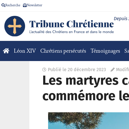
Recherche
Newsletter
Depuis
Léon XIV
Chrétiens persécutés
Témoignages
Sa
Publié le
20 décembre 2023
Modifi
Les martyres c
commémore les