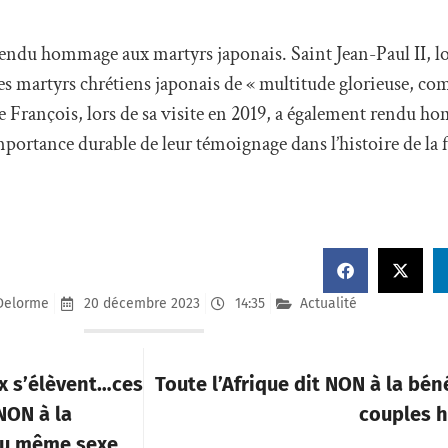
rendu hommage aux martyrs japonais. Saint Jean-Paul II, lor
 les martyrs chrétiens japonais de « multitude glorieuse, co
pe François, lors de sa visite en 2019, a également rendu 
portance durable de leur témoignage dans l’histoire de la 
Delorme
20 décembre 2023
14:35
Actualité
ix s’élèvent…ces
Toute l’Afrique dit NON à la bé
NON à la
couples 
du même sexe