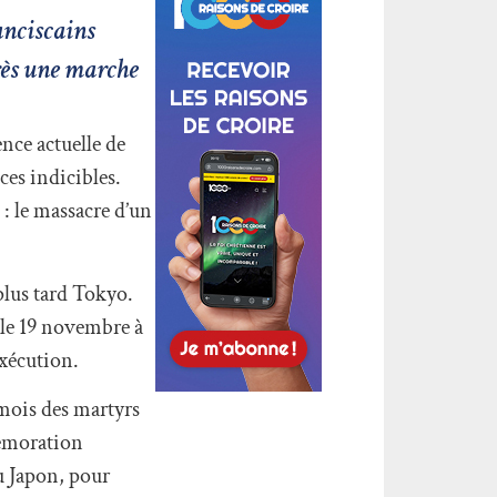
anciscains
près une marche
ence actuelle de
ces indicibles.
: le massacre d’un
plus tard Tokyo.
 le 19 novembre à
exécution.
mois des martyrs
mémoration
du Japon, pour