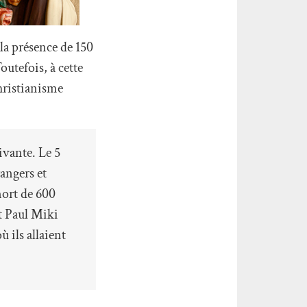
 la présence de 150
outefois, à cette
hristianisme
ivante. Le 5
rangers et
mort de 600
t Paul Miki
 ils allaient