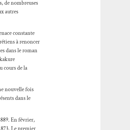
ons, de nombreuses
ux autres
menace constante
rétiens à renoncer
ites dans le roman
 kakure
u cours de la
ne nouvelle fois
résents dans le
1889. En février,
 1873. Le premier