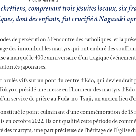
Photo by Filiz Elaerts
 chrétiens, comprenant trois jésuites locaux, six fr
liques, dont des enfants, fut crucifié à Nagasaki a
iodes de persécution à l’encontre des catholiques, et la prés
héritage des innombrables martyrs qui ont enduré des souffran
se a marqué le 400e anniversaire d’un tragique événement 
autorités japonaises.
t brûlés vifs sur un pont du centre d’Edo, qui deviendrait 
Tokyo a présidé une messe en l’honneur des martyrs d’Edo
 d’un service de prière au Fuda-no-Tsuji, un ancien lieu d’
t constitué le point culminant d’une commémoration de 15 
ais en octobre 2022. Ils ont qualifié cette période de com
é des martyrs, une part précieuse de l’héritage de l’Église 