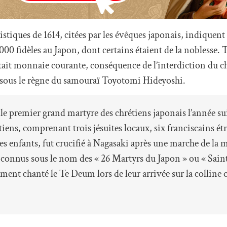
tistiques de 1614, citées par les évêques japonais, indiquent
000 fidèles au Japon, dont certains étaient de la noblesse. T
était monnaie courante, conséquence de l’interdiction du c
, sous le règne du samouraï Toyotomi Hideyoshi.
le premier grand martyre des chrétiens japonais l’année su
tiens, comprenant trois jésuites locaux, six franciscains ét
des enfants, fut crucifié à Nagasaki après une marche de la 
 connus sous le nom des « 26 Martyrs du Japon » ou « Sain
t chanté le Te Deum lors de leur arrivée sur la colline où