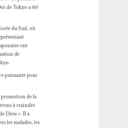
 Doi de Tokyo a été
 Corée du Sud, où
eprésentant
japonaise ont
nution de
okyo.
ce puissante pour
 promotion de la
avons à craindre
e Dieu ». Il a
rs les malades, les