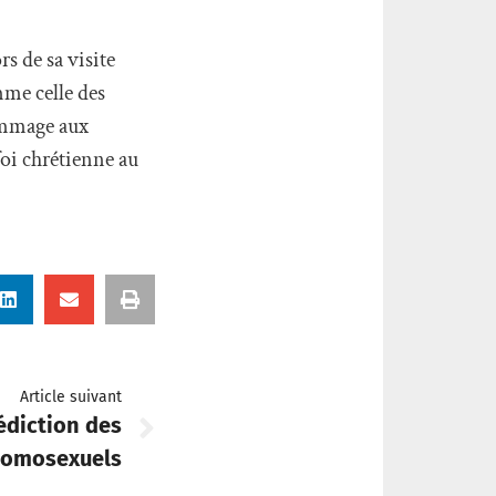
s de sa visite
mme celle des
hommage aux
foi chrétienne au
Article suivant
nédiction des
homosexuels