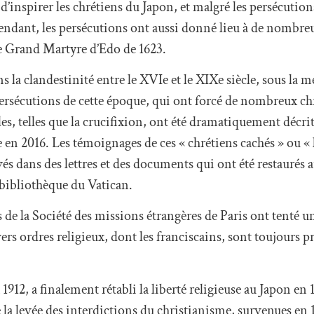
d’inspirer les chrétiens du Japon, et malgré les persécuti
pendant, les persécutions ont aussi donné lieu à de nombre
ue Grand Martyre d’Edo de 1623.
s la clandestinité entre le XVIe et le XIXe siècle, sous la 
 persécutions de cette époque, qui ont forcé de nombreux ch
lles, telles que la crucifixion, ont été dramatiquement décr
se en 2016. Les témoignages de ces « chrétiens cachés » ou «
vés dans des lettres et des documents qui ont été restaurés a
a bibliothèque du Vatican.
 de la Société des missions étrangères de Paris ont tenté u
ers ordres religieux, dont les franciscains, sont toujours p
1912, a finalement rétabli la liberté religieuse au Japon en 
de la levée des interdictions du christianisme, survenues en