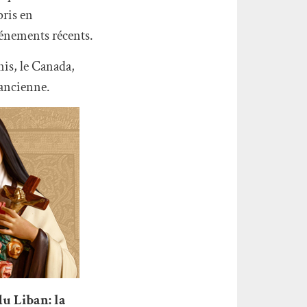
pris en
vénements récents.
nis, le Canada,
 ancienne.
u Liban: la