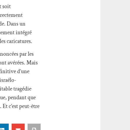
 soit
directement
nde. Dans un
atement intégré
es caricatures.
énoncées par les
sont avérées. Mais
initive d’une
israélo-
itable tragédie
 que, pendant que
 Et c’est peut-être