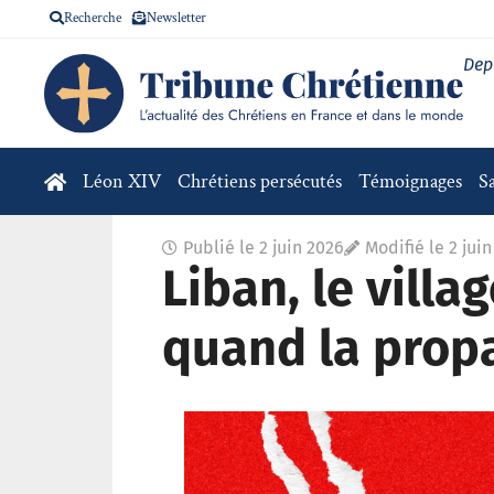
Recherche
Newsletter
Dep
Léon XIV
Chrétiens persécutés
Témoignages
S
Publié le
2 juin 2026
Modifié le 2 jui
Liban, le villa
quand la prop