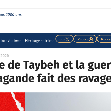
uis 2000 ans
Sur
Vidéos
Recevo
aints du jour
Héritage spirituel
n 2026
ge de Taybeh et la guer
agande fait des ravag