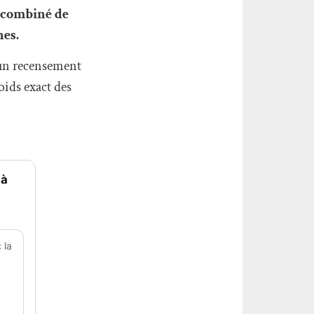
t combiné de
es.
cun recensement
oids exact des