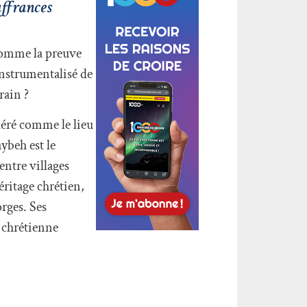
uffrances
 comme la preuve
instrumentalisé de
rain ?
déré comme le lieu
ybeh est le
entre villages
ritage chrétien,
rges. Ses
 chrétienne