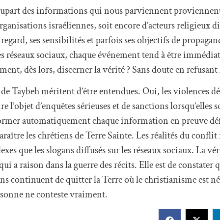
la plupart des informations qui nous parviennent proviennent
rganisations israéliennes, soit encore d’acteurs religieux 
gard, ses sensibilités et parfois ses objectifs de propaga
r les réseaux sociaux, chaque événement tend à être immédi
ent, dès lors, discerner la vérité ? Sans doute en refusant l
ns de Taybeh méritent d’être entendues. Oui, les violences d
re l’objet d’enquêtes sérieuses et de sanctions lorsqu’elles 
nsformer automatiquement chaque information en preuve déf
araître les chrétiens de Terre Sainte. Les réalités du conflit 
es que les slogans diffusés sur les réseaux sociaux. La vér
qui a raison dans la guerre des récits. Elle est de constater
ns continuent de quitter la Terre où le christianisme est né.
personne ne conteste vraiment.