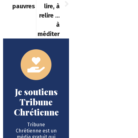
pauvres
lire, à
relire …
à
méditer
Je soutiens
Tribune
Chrétienne
Tribune
Chrétienne est un
média gratuit qui