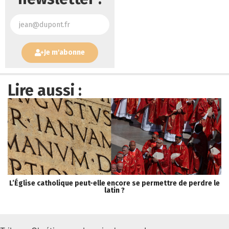
Je m'abonne
Lire aussi :
L’Église catholique peut-elle encore se permettre de perdre le
S
latin ?