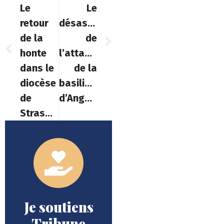
Le
Le
retour
désastre
de la
de
honte
l’attaque
dans le
de la
diocèse
basilique
de
d’Angers
Strasbourg
Je soutiens
Tribune