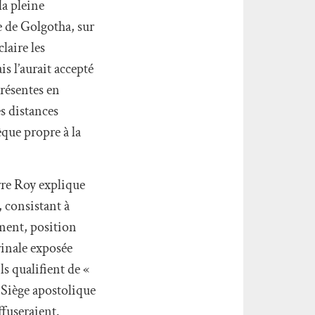
la pleine
 de Golgotha, sur
laire les
s l’aurait accepté
résentes en
s distances
que propre à la
rre Roy explique
, consistant à
ement, position
rinale exposée
ls qualifient de «
e Siège apostolique
ffuseraient.