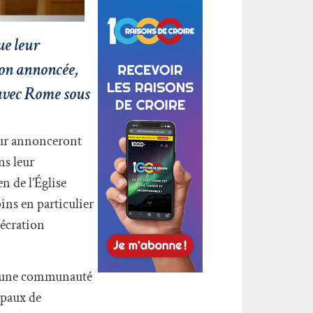
ue leur
tion annoncée,
 avec Rome sous
teur annonceront
ns leur
n de l’Église
ins en particulier
sécration
nt une communauté
opaux de