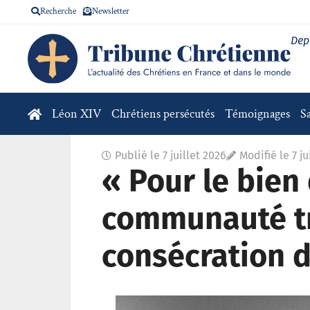
Recherche
Newsletter
Dep
Léon XIV
Chrétiens persécutés
Témoignages
S
Publié le
7 juillet 2026
Modifié le 7 ju
« Pour le bien 
communauté tr
consécration 