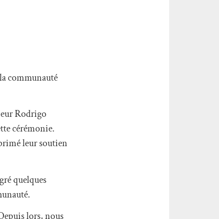
de la communauté
gneur Rodrigo
ette cérémonie.
primé leur soutien
lgré quelques
mmunauté.
Depuis lors, nous