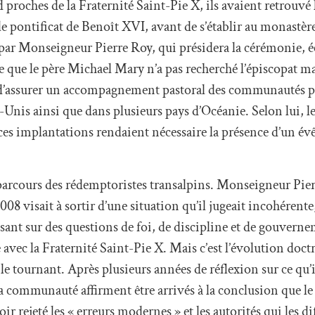
roches de la Fraternité Saint-Pie X, ils avaient retrouvé 
pontificat de Benoît XVI, avant de s’établir au monastère
e par Monseigneur Pierre Roy, qui présidera la cérémonie, éc
e que le père Michael Mary n’a pas recherché l’épiscopat mai
in d’assurer un accompagnement pastoral des communautés p
Unis ainsi que dans plusieurs pays d’Océanie. Selon lui, le
es implantations rendaient nécessaire la présence d’un évê
parcours des rédemptoristes transalpins. Monseigneur Pie
8 visait à sortir d’une situation qu’il jugeait incohérente
ssant sur des questions de foi, de discipline et de gouvern
 avec la Fraternité Saint-Pie X. Mais c’est l’évolution doct
ble tournant. Après plusieurs années de réflexion sur ce qu’i
 la communauté affirment être arrivés à la conclusion que l
ir rejeté les « erreurs modernes » et les autorités qui les di