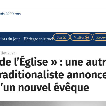
uis 2000 ans
Sur
Vidéos
Recevo
aints du jour
Héritage spirituel
illet 2026
de l’Église » : une aut
aditionaliste annonce
d’un nouvel évêque