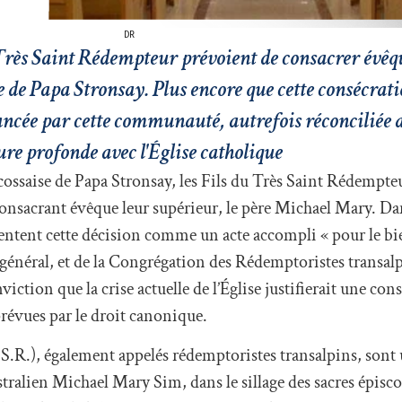
DR
u Très Saint Rédempteur prévoient de consacrer évêq
ise de Papa Stronsay. Plus encore que cette consécra
avancée par cette communauté, autrefois réconciliée
e profonde avec l'Église catholique
le écossaise de Papa Stronsay, les Fils du Très Saint Rédemp
consacrant évêque leur supérieur, le père Michael Mary. Da
entent cette décision comme un acte accompli « pour le bie
n général, et de la Congrégation des Rédemptoristes transalp
viction que la crise actuelle de l’Église justifierait une con
révues par le droit canonique.
SS.R.), également appelés rédemptoristes transalpins, so
ustralien Michael Mary Sim, dans le sillage des sacres épisc