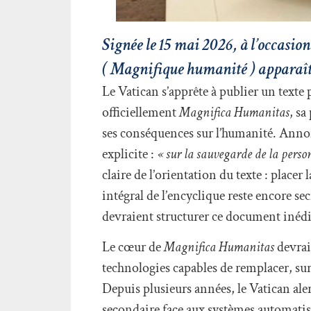
Signée le 15 mai 2026, à l’occas
( Magnifique humanité ) apparaît
Le Vatican s’apprête à publier un texte
officiellement
Magnifica Humanitas
, sa
ses conséquences sur l’humanité. Annon
explicite :
« sur la sauvegarde de la perso
claire de l’orientation du texte : plac
intégral de l’encyclique reste encore se
devraient structurer ce document inédit 
Le cœur de
Magnifica Humanitas
devrait
technologies capables de remplacer, s
Depuis plusieurs années, le Vatican ale
secondaire face aux systèmes automatisé