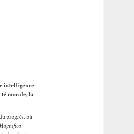
e intelligence
rté morale, la
du progrès, où
Magnifica