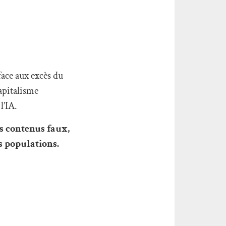
face aux excès du
apitalisme
l’IA.
s contenus faux,
s populations.