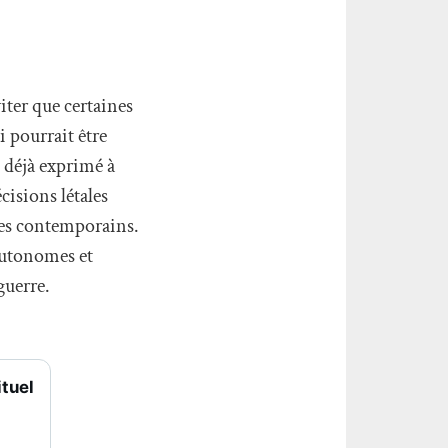
viter que certaines
 pourrait être
t déjà exprimé à
cisions létales
ues contemporains.
autonomes et
guerre.