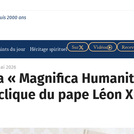
uis 2000 ans
Sur
Vidéos
Recevo
aints du jour
Héritage spirituel
mai 2026
 « Magnifica Humanita
clique du pape Léon X