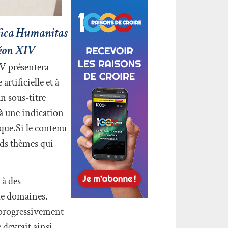
ifica Humanitas
Léon XIV
IV présentera
rtificielle et à
n sous-titre
à une indication
ique.Si le contenu
ands thèmes qui
 à des
de domaines.
t progressivement
 devrait ainsi