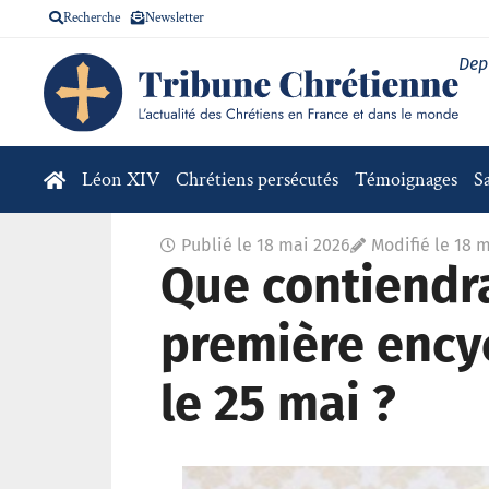
Recherche
Newsletter
Dep
Léon XIV
Chrétiens persécutés
Témoignages
S
Publié le
18 mai 2026
Modifié le 18 
Que contiendra
première ency
le 25 mai ?