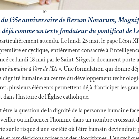
DR
ion du 135e anniversaire de Rerum Novarum, Magn
 déjà comme un texte fondateur du pontificat de 
 particulièrement attendu. Le lundi 25 mai, le pape Léon X
 première encyclique, entièrement consacrée à l’intelligence a
cé ce lundi 18 mai par le Saint-Siège, le document porte u
nne humaine à l’ère de l’IA ».
Une formulation qui donne déj
er la dignité humaine au centre du développement technolog
cret, plusieurs éléments permettent déjà d’anticiper les gr
dans l’histoire de l’Église catholique.
 être la question de la dignité de la personne humaine face
urveiller ou influencer l’homme dans un nombre croissant 
rte sur le risque d’une société où l’être humain deviendrai
s et aux décisions prises par des algorithmes. L’encyclique