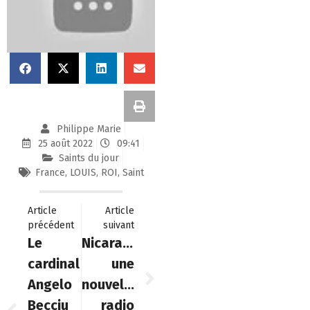
Philippe Marie
25 août 2022
09:41
Saints du jour
France
,
LOUIS
,
ROI
,
Saint
Article
Article
précédent
suivant
Le
Nicaragua,
cardinal
une
Angelo
nouvelle
Becciu
radio