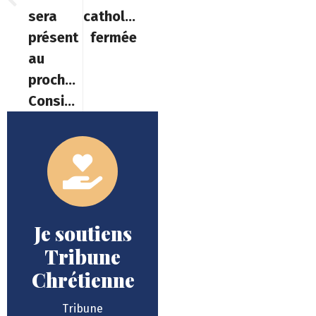
sera
catholique
présent
fermée
au
prochain
Consistoire
Je soutiens
Tribune
Chrétienne
Tribune