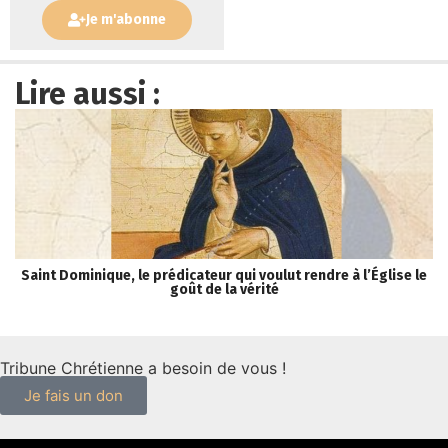
Je m'abonne
Lire aussi :
Saint Dominique, le prédicateur qui voulut rendre à l’Église le
« 
goût de la vérité
Tribune Chrétienne a besoin de vous !
Je fais un don