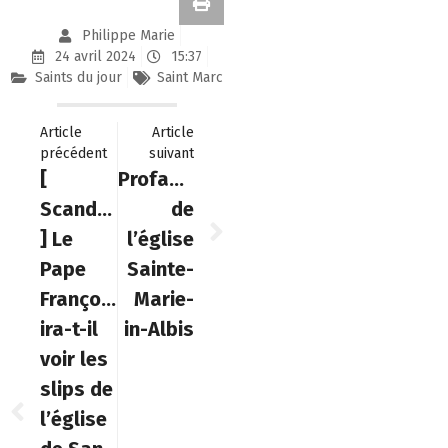
Philippe Marie
24 avril 2024
15:37
Saints du jour
Saint Marc
Article
Article
précédent
suivant
[
Profanation
Scandale
de
] Le
l’église
Pape
Sainte-
François
Marie-
ira-t-il
in-Albis
voir les
slips de
l’église