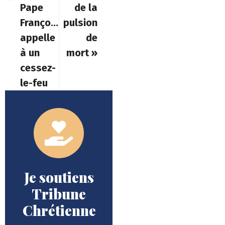
Pape
de la
François
pulsion
appelle
de
à un
mort »
cessez-
le-feu
Je soutiens
Tribune
Chrétienne