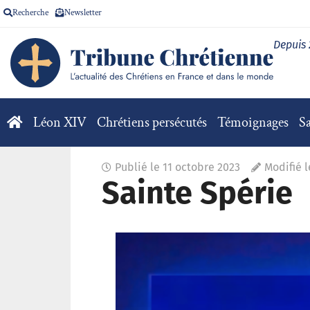
Recherche
Newsletter
Depuis
Léon XIV
Chrétiens persécutés
Témoignages
Sa
Publié le
11 octobre 2023
Modifié l
Sainte Spérie