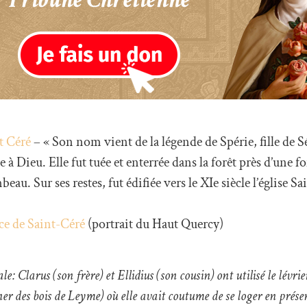
nt Céré
– « Son nom vient de la légende de Spérie, fille de S
 à Dieu. Elle fut tuée et enterrée dans la forêt près d’une f
eau. Sur ses restes, fut édifiée vers le XIe siècle l’église Sa
nce de Saint-Céré
(portrait du Haut Quercy)
 Clarus (son frère) et Ellidius (son cousin) ont utilisé le lévrie
ner des bois de Leyme) où elle avait coutume de se loger en prés