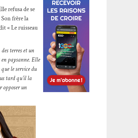
lle refusa de se
 Son frère la
-dit « Le ruisseau
des terres et un
it en paysanne. Elle
 que le service du
us tard qu’il la
ir opposer un