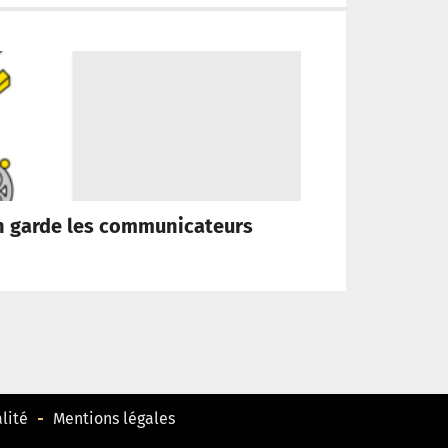
 en garde les communicateurs
« Une tell
lité
Mentions légales