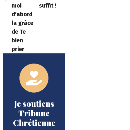
moi
suffit !
d’abord
la grâce
de Te
bien
prier
Je soutiens
Tribune
Chrétienne