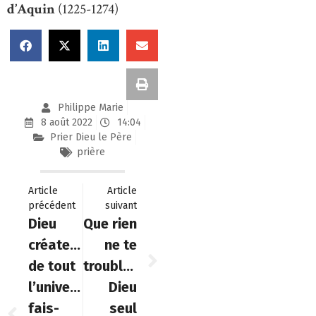
d’Aquin
(1225-1274)
Philippe Marie
8 août 2022
14:04
Prier Dieu le Père
prière
Article
Article
précédent
suivant
Dieu
Que rien
créateur
ne te
de tout
trouble…
l’univers,
Dieu
fais-
seul