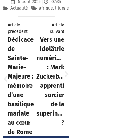
5 août 2025
07:35
Actualité
afrique
,
liturgie
Article
Article
précédent
suivant
Dédicace
Vers une
de
idolâtrie
Sainte-
numérique
Marie-
: Mark
Majeure :
Zuckerberg,
mémoire
apprenti
d’une
sorcier
basilique
de la
mariale
superintelligence
au cœur
?
de Rome