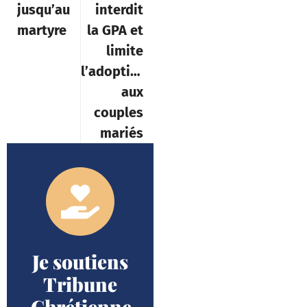
jusqu’au
interdit
martyre
la GPA et
limite
l’adoption
aux
couples
mariés
Je soutiens
Tribune
Chrétienne