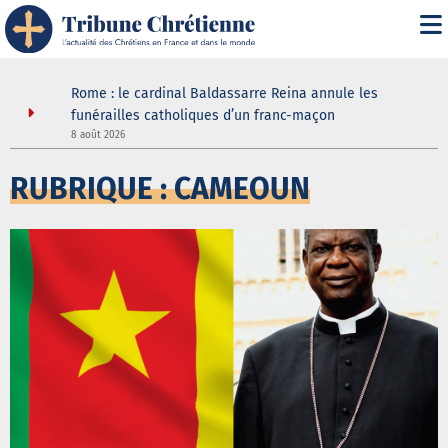
 joie
Rome : le cardinal Baldassarre Reina annule les
ouir de la
funérailles catholiques d’un franc-maçon
8 août 2026
5
RUBRIQUE : CAMEOUN