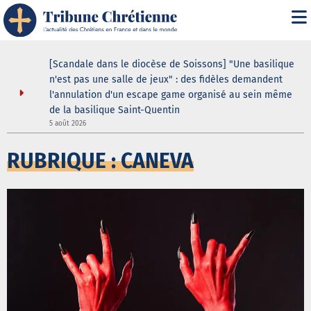
ustodes ne
[Scandale dans le diocèse de Soissons] "Une basilique
our de la
n'est pas une salle de jeux" : des fidèles demandent
elle
l'annulation d'un escape game organisé au sein même
de la basilique Saint-Quentin
3
5 août 2026
RUBRIQUE : CANEVA