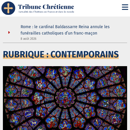
it" :
Rome : le cardinal Baldassarre Reina annule les
n
funérailles catholiques d’un franc-maçon
8 août 2026
5
RUBRIQUE : CONTEMPORAINS