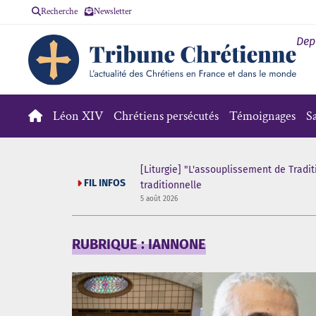
Recherche
Newsletter
Dep
Léon XIV
Chrétiens persécutés
Témoignages
S
[Liturgie] "L'assouplissement de Tradit
FIL INFOS
traditionnelle
5 août 2026
RUBRIQUE : IANNONE