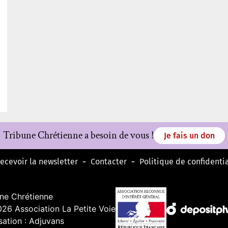
Tribune Chrétienne a besoin de vous !
Je fais un don
ecevoir la newsletter
Contacter
Politique de confidentia
une Chrétienne
26 Association La Petite Voie
sation : Adjuvans