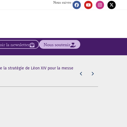
Nous suivre :
ir la newsletter
Nous soutenir
de la stratégie de Léon XIV pour la messe
[Scandale dan
même de la b
5 août 2026