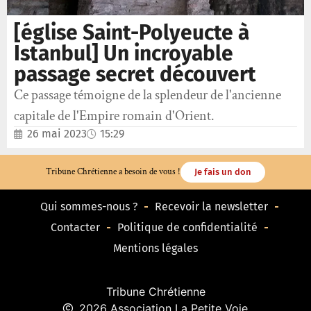
[église Saint-Polyeucte à
Istanbul] Un incroyable
passage secret découvert
Ce passage témoigne de la splendeur de l'ancienne
capitale de l'Empire romain d'Orient.
26 mai 2023
15:29
Tribune Chrétienne a besoin de vous !
Je fais un don
Qui sommes-nous ?
Recevoir la newsletter
Contacter
Politique de confidentialité
Mentions légales
Tribune Chrétienne
2026 Association La Petite Voie