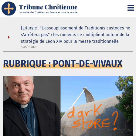
t" :
[Liturgie] "L'assouplissement de Traditionis custodes ne
s'arrêtera pas" : les rumeurs se multiplient autour de la
stratégie de Léon XIV pour la messe traditionnelle
5 août 2026
5
RUBRIQUE : PONT-DE-VIVAUX