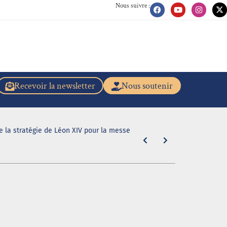
Nous suivre :
Recevoir la newsletter
Nous soutenir
de la stratégie de Léon XIV pour la messe
[Scandale dan
même de la b
5 août 2026