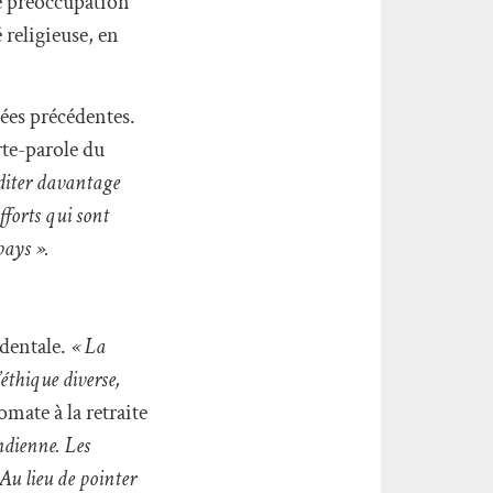
e préoccupation
 religieuse, en
nées précédentes.
rte-parole du
éditer davantage
efforts qui sont
pays ».
dentale.
« La
éthique diverse,
omate à la retraite
indienne. Les
Au lieu de pointer