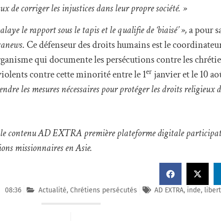
ux de corriger les injustices dans leur propre société. »
aye le rapport sous le tapis et le qualifie de ‘biaisé’ »,
a pour sa
anews
. Ce défenseur des droits humains est le coordinateu
anisme qui documente les persécutions contre les chrétien
er
iolents contre cette minorité entre le 1
janvier et le 10 a
ndre les mesures nécessaires pour protéger les droits religieux d
er le contenu AD EXTRA première plateforme digitale participati
ions missionnaires en Asie.
08:36
Actualité
,
Chrétiens persécutés
AD EXTRA
,
inde
,
liber