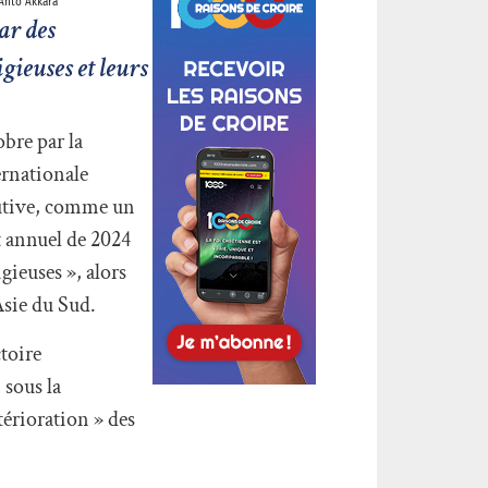
 Anto Akkara
ar des
gieuses et leurs
obre par la
ernationale
cutive, comme un
t annuel de 2024
ieuses », alors
Asie du Sud.
toire
 sous la
érioration » des