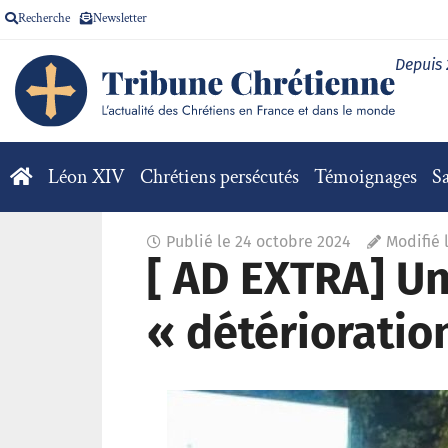
Recherche
Newsletter
Depuis
Léon XIV
Chrétiens persécutés
Témoignages
Sa
Publié le
24 octobre 2024
Modifié 
[ AD EXTRA] Un
« détérioratio