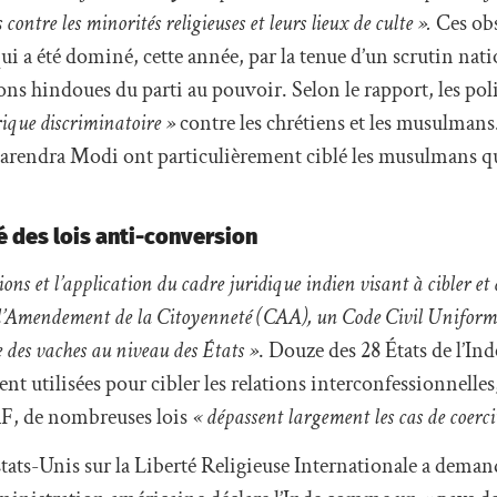
ontre les minorités religieuses et leurs lieux de culte ».
Ces ob
i a été dominé, cette année, par la tenue d’un scrutin nati
ns hindoues du parti au pouvoir. Selon le rapport, les pol
rique discriminatoire »
contre les chrétiens et les musulman
Narendra Modi ont particulièrement ciblé les musulmans qu
é des lois anti-conversion
ions et l’application du cadre juridique indien visant à cibler et 
ur l’Amendement de la Citoyenneté (CAA), un Code Civil Unifor
e des vaches au niveau des États »
. Douze des 28 États de l’In
nt utilisées pour cibler les relations interconfessionnelles,
RF, de nombreuses lois
« dépassent largement les cas de coerci
ats-Unis sur la Liberté Religieuse Internationale a demand