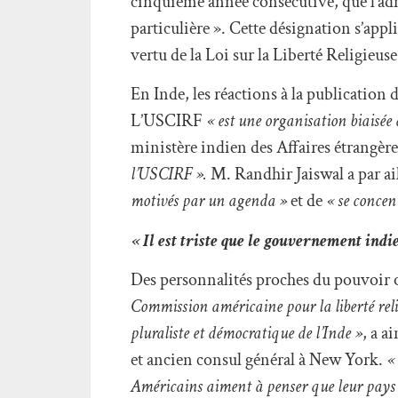
cinquième année consécutive, que l’ad
particulière ». Cette désignation s’appl
vertu de la Loi sur la Liberté Religieus
En Inde, les réactions à la publication 
L’USCIRF
« est une organisation biaisée
ministère indien des Affaires étrangèr
l’USCIRF ».
M. Randhir Jaiswal a par a
motivés par un agenda »
et de
« se concen
« Il est triste que le gouvernement indie
Des personnalités proches du pouvoir 
Commission américaine pour la liberté reli
pluraliste et démocratique de l’Inde »
, a a
et ancien consul général à New York.
«
Américains aiment à penser que leur pays e