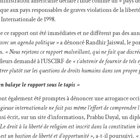
ministration américaine déclare l’Inde comme un « pays d
ique aux pays responsables de graves violations de la liberté
e Internationale de 1998.
de ce rapport ont été immédiates et ne diffèrent pas des an
 avec un agenda politique »
a dénoncé Randhir Jaiswal, le po
es.
« Nous rejetons ce rapport malveillant, qui ne fait que discr
illeurs demandé à l’USCIRF de
« s’abstenir de fournir de tels 
trer plutôt sur les questions de droits humains dans son propre 
n balaye le rapport sous le tapis »
ont également été promptes à dénoncer une arrogance occi
gieuse internationale ne fait pas même l’effort de comprendre l’
insi écrit, sur un site d’informations, Prabhu Dayal, un dipl
 Le droit à la liberté de religion est inscrit dans la constitution 
st un bastion de liberté et d’opportunité »
, a-t-il poursuivi.
« 