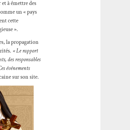
r et à émettre des
e comme un « pays
ent cette
gieuse ».
ses, la propagation
rités.
« Le rapport
nts, des responsables
. Ces événements
aine sur son site.