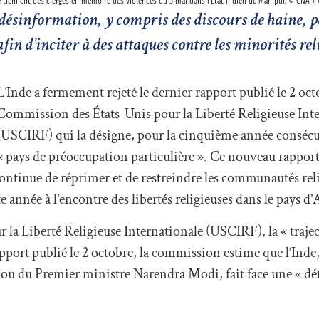
té tiennent des cierges en mémoire des violences du 3 mai dans l’État indien de Manipur. © CNA /
a désinformation, y compris des discours de haine, p
n d’inciter à des attaques contre les minorités reli
L’Inde a fermement rejeté le dernier rapport publié le 2 oct
Commission des États-Unis pour la Liberté Religieuse Int
(USCIRF) qui la désigne, pour la cinquième année consé
« pays de préoccupation particulière ». Ce nouveau rappor
ntinue de réprimer et de restreindre les communautés relig
te année à l’encontre des libertés religieuses dans le pays d’
la Liberté Religieuse Internationale (USCIRF), la « trajec
port publié le 2 octobre, la commission estime que l’Inde,
ou du Premier ministre Narendra Modi, fait face une « dét