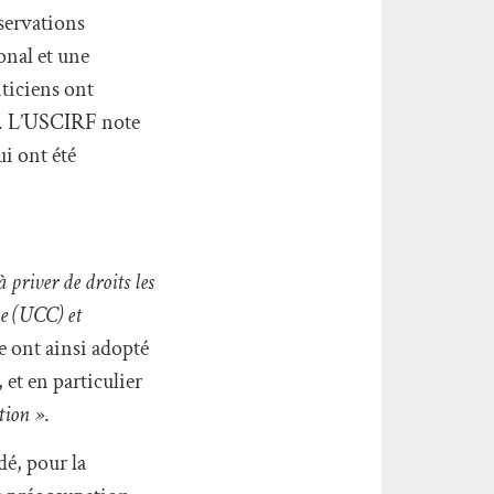
servations
onal et une
iticiens ont
s. L’USCIRF note
i ont été
à priver de droits les
me (UCC) et
de ont ainsi adopté
 et en particulier
tion »
.
é, pour la