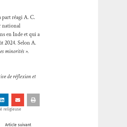
 part réagi A. C.
r national
s en Inde et qui a
oût 2024. Selon A.
es minorités ».
ve de réflexion et
té religieuse
Article suivant