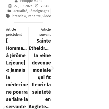
Philippe Marie
22 juin 2026
20:33
Actualité
,
Témoignages
interview
,
Renaitre
,
vidéo
Article
Article
précédent
suivant
[
Sainte
Hommage
Etheldrede,
à Jérôme
la reine
Lejeune]
devenue
« Jamais
moniale
la
qui fit
médecine
fleurir la
ne pourra
sainteté
se faire la
en
servante
Angleterre