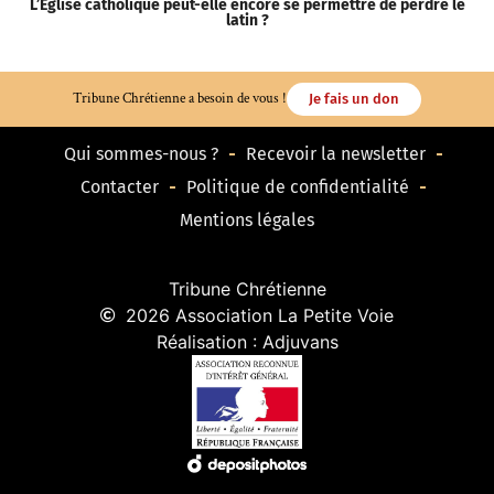
L’Église catholique peut-elle encore se permettre de perdre le
S
latin ?
Tribune Chrétienne a besoin de vous !
Je fais un don
Qui sommes-nous ?
Recevoir la newsletter
Contacter
Politique de confidentialité
Mentions légales
Tribune Chrétienne
2026 Association La Petite Voie
Réalisation : Adjuvans