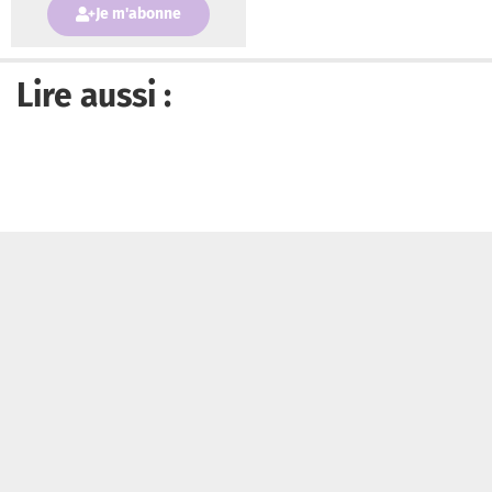
Je m'abonne
Lire aussi :
Le pape Léon XIV appelle « à ne pas nous enorgueillir face au
succès et à ne jamais nous surestimer »
Tribune Chrétienne a besoin de vous !
Je fais un don
Qui sommes-nous ?
Recevoir la newsletter
Contacter
Politique de confidentialité