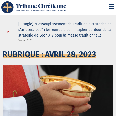
s
[Liturgie] "L'assouplissement de Traditionis custodes ne
s'arrêtera pas" : les rumeurs se multiplient autour de la
stratégie de Léon XIV pour la messe traditionnelle
5 août 2026
5
RUBRIQUE : AVRIL 28, 2023