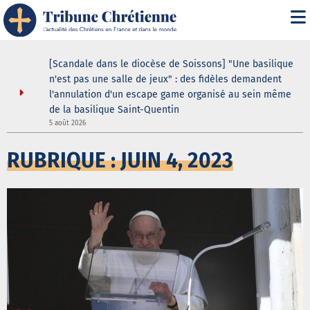
ustodes ne
[Scandale dans le diocèse de Soissons] "Une basilique
our de la
n'est pas une salle de jeux" : des fidèles demandent
elle
l'annulation d'un escape game organisé au sein même
de la basilique Saint-Quentin
3
5 août 2026
RUBRIQUE : JUIN 4, 2023