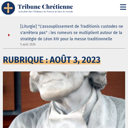
asilique
[Liturgie] "L'assouplissement de Traditionis custodes ne
andent
s'arrêtera pas" : les rumeurs se multiplient autour de la
ein même
stratégie de Léon XIV pour la messe traditionnelle
5 août 2026
3
RUBRIQUE : AOÛT 3, 2023