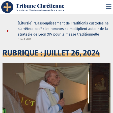
asilique
[Liturgie] "L'assouplissement de Traditionis custodes ne
andent
s'arrêtera pas" : les rumeurs se multiplient autour de la
ein même
stratégie de Léon XIV pour la messe traditionnelle
5 août 2026
3
RUBRIQUE : JUILLET 26, 2024