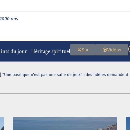
 2000 ans
Sur
Vidéos
ints du jour
Héritage spirituel
 "Une basilique n'est pas une salle de jeux" : des fidèles demandent