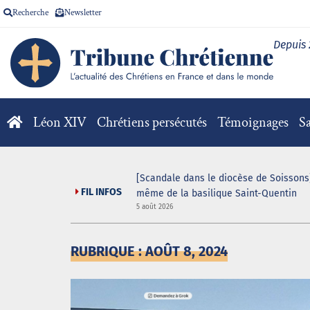
Recherche
Newsletter
Depuis
Léon XIV
Chrétiens persécutés
Témoignages
Sa
[Scandale dans le diocèse de Soissons]
FIL INFOS
même de la basilique Saint-Quentin
5 août 2026
RUBRIQUE : AOÛT 8, 2024