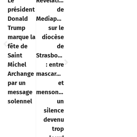
Le
Révélations
président
de
Donald
Mediapart
Trump
sur le
marque la
diocèse
fête de
de
Saint
Strasbourg
Michel
: entre
Archange
mascarade
par un
et
message
mensonge,
solennel
un
silence
devenu
trop