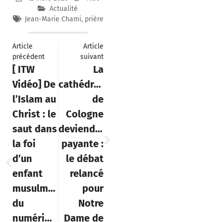
Actualité
Jean-Marie Chami
,
prière
Article
Article
précédent
suivant
[ ITW
La
Vidéo] De
cathédrale
l’Islam au
de
Christ : le
Cologne
saut dans
deviendra
la foi
payante :
d’un
le débat
enfant
relancé
musulman
pour
du
Notre
numérique
Dame de