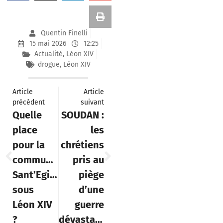
Quentin Finelli
15 mai 2026
12:25
Actualité
,
Léon XIV
drogue
,
Léon XIV
Article
Article
précédent
suivant
Quelle
SOUDAN :
place
les
pour la
chrétiens
communauté
pris au
Sant’Egidio
piège
sous
d’une
Léon XIV
guerre
?
dévastatrice