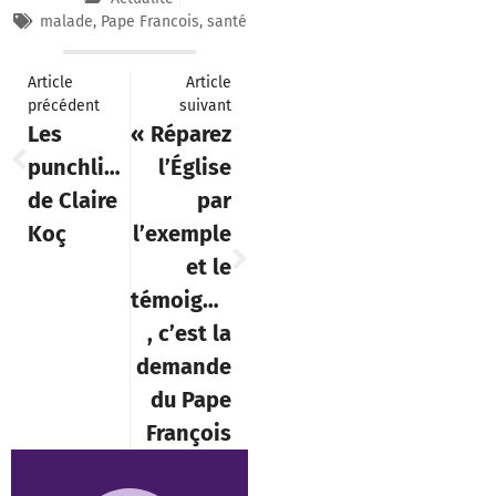
malade
,
Pape Francois
,
santé
Article
Article
précédent
suivant
Les
« Réparez
punchlines
l’Église
de Claire
par
Koç
l’exemple
et le
témoignage »
, c’est la
demande
du Pape
François