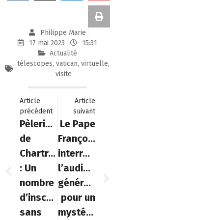
Philippe Marie
17 mai 2023
15:31
Actualité
télescopes
,
vatican
,
virtuelle
,
visite
Article
Article
précédent
suivant
Pèlerinage
Le Pape
de
François
Chartres
interrompt
: Un
l’audience
nombre
générale
d’inscriptions
pour un
sans
mystérieux