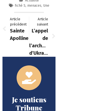
Actualité
fiché S
,
menaces
,
Une
Article
Article
précédent
suivant
Sainte
L’appel
Apolline
de
l’archevêque
d’Ukraine
Je soutiens
Tribune