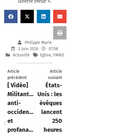
liberté réelle ».
Philippe Marie
2 juin 2026
07:58
Actualité
Eglise
,
FMND
Article
Article
précédent
suivant
[ Vidéo]
États-
Militantisme
Unis : les
anti-
évêques
occidental
lancent
et
250
profanation
heures