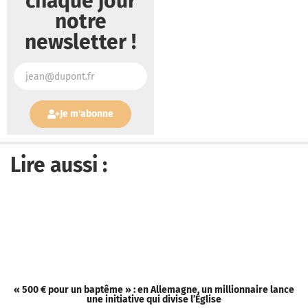
chaque jour
notre
newsletter !
Je m'abonne
Lire aussi :
« 500 € pour un baptême » : en Allemagne, un millionnaire lance
[
une initiative qui divise l’Église