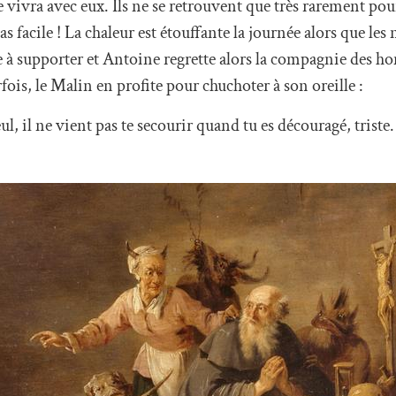
e vivra avec eux. Ils ne se retrouvent que très rarement pou
 facile ! La chaleur est étouffante la journée alors que les 
cile à supporter et Antoine regrette alors la compagnie des 
is, le Malin en profite pour chuchoter à son oreille :
ul, il ne vient pas te secourir quand tu es découragé, trist