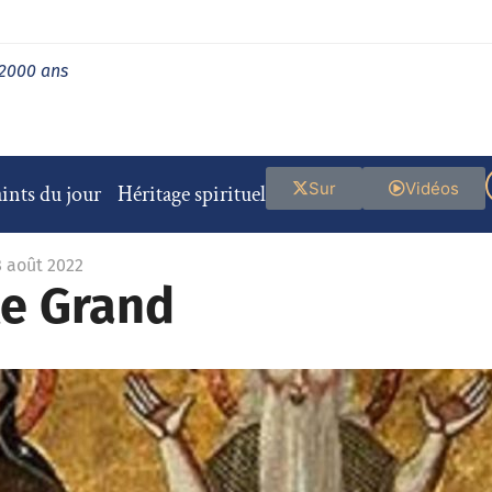
 2000 ans
Sur
Vidéos
ints du jour
Héritage spirituel
8 août 2022
le Grand