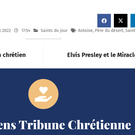
t 2022
17:54
Saints du jour
Antoine
,
Père du désert
,
Sain
n chrétien
Elvis Presley et le Mirac
iens Tribune Chrétienne