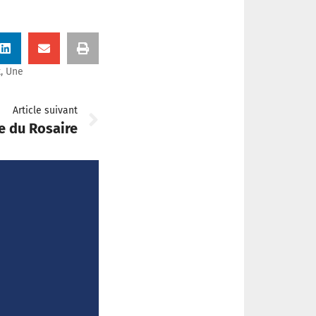
t
,
Une
Article suivant
le du Rosaire