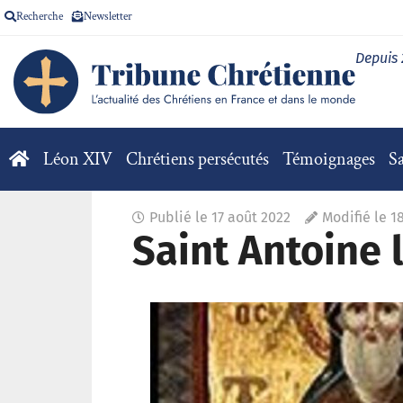
Recherche
Newsletter
Depuis
Léon XIV
Chrétiens persécutés
Témoignages
Sa
Publié le
17 août 2022
Modifié le 1
Saint Antoine 