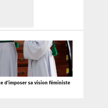
te d’imposer sa vision féministe
Sai