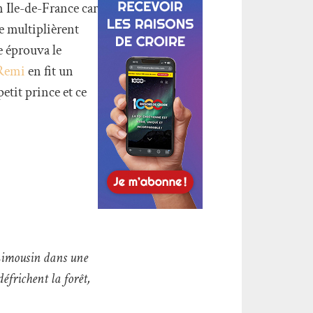
n Ile-de-France car
e multiplièrent
e éprouva le
Remi
en fit un
petit prince et ce
 Limousin dans une
défrichent la forêt,