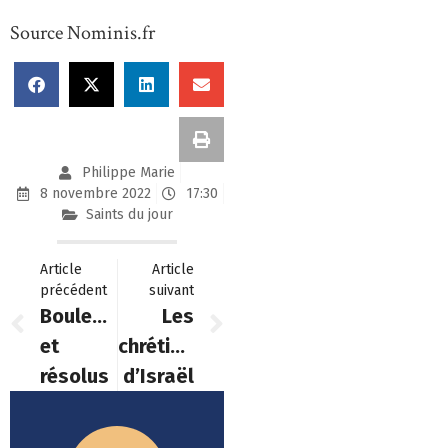
Source Nominis.fr
Philippe Marie
8 novembre 2022
17:30
Saints du jour
Article
Article
précédent
suivant
Bouleversés
Les
et
chrétiens
résolus
d’Israël