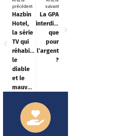
Article
Article
précédent
suivant
Hazbin
La GPA
Hotel,
interdite
la série
que
TV qui
pour
réhabilite
l’argent
le
?
diable
et le
mauvais