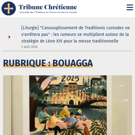
asilique
[Liturgie] "L'assouplissement de Traditionis custodes ne
andent
s'arrêtera pas" : les rumeurs se multiplient autour de la
ein même
stratégie de Léon XIV pour la messe traditionnelle
5 août 2026
3
RUBRIQUE : BOUAGGA