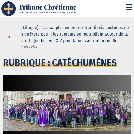
asilique
[Liturgie] "L'assouplissement de Traditionis custodes ne
andent
s'arrêtera pas" : les rumeurs se multiplient autour de la
ein même
stratégie de Léon XIV pour la messe traditionnelle
5 août 2026
3
RUBRIQUE : CATÉCHUMÈNES