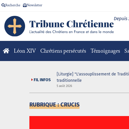
Recherche
Newsletter
Depuis
Léon XIV
Chrétiens persécutés
Témoignages
Sa
 game organisé au sein
[Liturgie] "L'assouplissement de Tradit
FIL INFOS
traditionnelle
5 août 2026
RUBRIQUE : CRUCIS