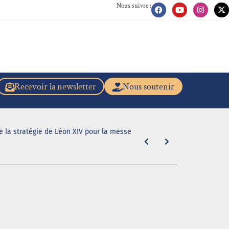
Nous suivre :
Recevoir la newsletter
Nous soutenir
de la stratégie de Léon XIV pour la messe
"En caleçon r
31 juillet 2026