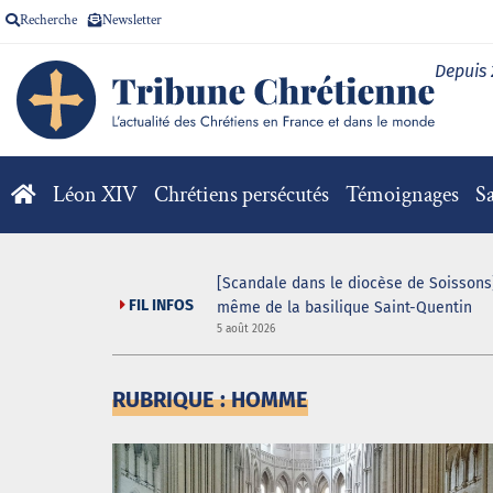
Recherche
Newsletter
Depuis
Léon XIV
Chrétiens persécutés
Témoignages
Sa
V pour la messe
[Scandale dans le diocèse de Soissons]
FIL INFOS
même de la basilique Saint-Quentin
5 août 2026
RUBRIQUE : HOMME