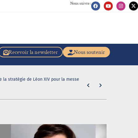
Nous suivre :
Recevoir la newsletter
Nous soutenir
de la stratégie de Léon XIV pour la messe
"En caleçon r
31 juillet 2026