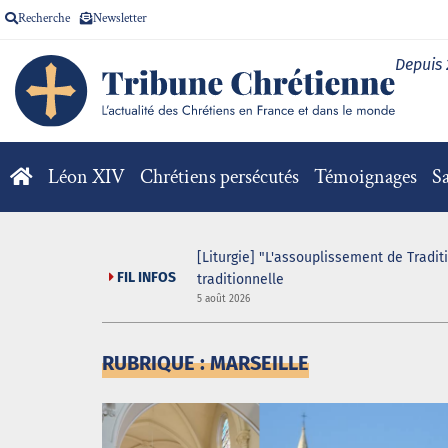
Recherche
Newsletter
Depuis
Léon XIV
Chrétiens persécutés
Témoignages
Sa
 game organisé au sein
[Liturgie] "L'assouplissement de Tradit
FIL INFOS
traditionnelle
5 août 2026
RUBRIQUE : MARSEILLE