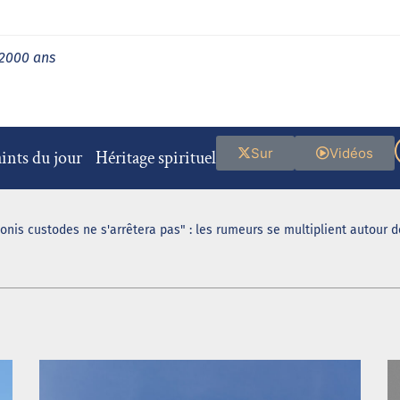
 2000 ans
Sur
Vidéos
ints du jour
Héritage spirituel
ionis custodes ne s'arrêtera pas" : les rumeurs se multiplient autour 