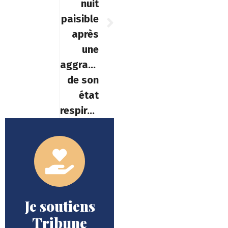
nuit
paisible
après
une
aggravation
de son
état
respiratoire
Je soutiens
Tribune