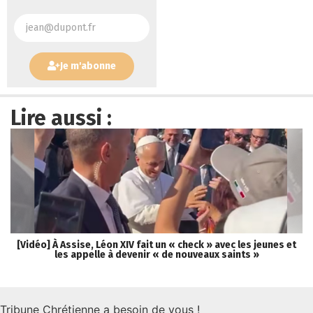
Je m'abonne
Lire aussi :
[Vidéo] À Assise, Léon XIV fait un « check » avec les jeunes et
[P
les appelle à devenir « de nouveaux saints »
Tribune Chrétienne a besoin de vous !