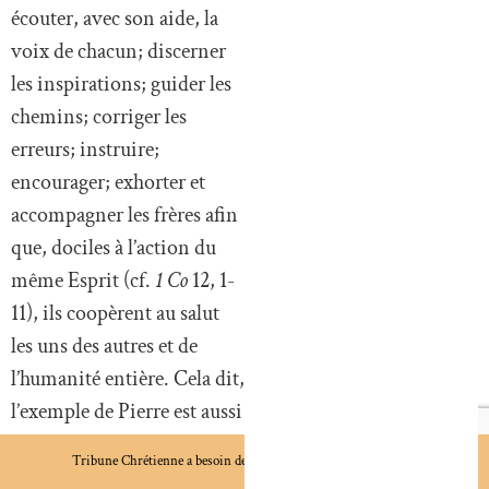
écouter, avec son aide, la
voix de chacun; discerner
les inspirations; guider les
chemins; corriger les
erreurs; instruire;
encourager; exhorter et
accompagner les frères afin
que, dociles à l’action du
même Esprit (cf.
1 Co
12, 1-
11), ils coopèrent au salut
les uns des autres et de
l’humanité entière. Cela dit,
l’exemple de Pierre est aussi
une invitation pour chaque
Tribune Chrétienne a besoin de vous !
Je fais un don
chrétien à devenir un