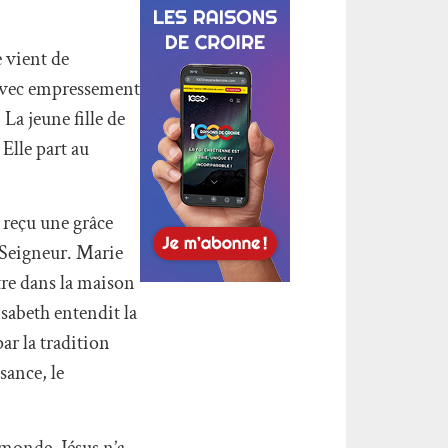
e vient de
t avec empressement
La jeune fille de
Elle part au
 reçu une grâce
u Seigneur. Marie
tre dans la maison
sabeth entendit la
par la tradition
sance, le
 monde. Jésus n’a