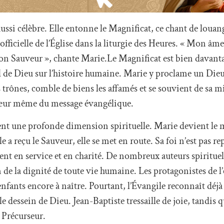
ussi célèbre. Elle entonne le Magnificat, ce chant de louang
officielle de l’Église dans la liturgie des Heures. « Mon âme 
on Sauveur », chante Marie.Le Magnificat est bien davant
rd de Dieu sur l’histoire humaine. Marie y proclame un Dieu
s trônes, comble de biens les affamés et se souvient de sa m
e cœur même du message évangélique.
ment une profonde dimension spirituelle. Marie devient le 
e a reçu le Sauveur, elle se met en route. Sa foi n’est pas rep
t en service et en charité. De nombreux auteurs spiritue
 de la dignité de toute vie humaine. Les protagonistes de l
nfants encore à naître. Pourtant, l’Évangile reconnaît déjà
le dessein de Dieu. Jean-Baptiste tressaille de joie, tandis q
 Précurseur.