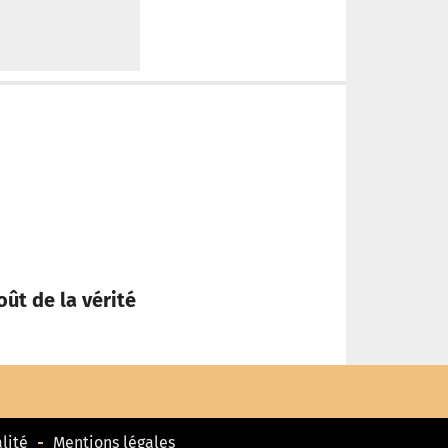
oût de la vérité
« Pour qu
lité
Mentions légales