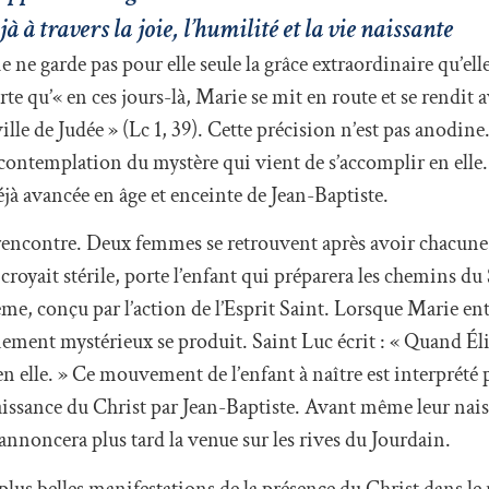
 à travers la joie, l’humilité et la vie naissante
e garde pas pour elle seule la grâce extraordinaire qu’ell
rte qu’« en ces jours-là, Marie se mit en route et se rendi
le de Judée » (Lc 1, 39). Cette précision n’est pas anodine. 
contemplation du mystère qui vient de s’accomplir en elle. 
éjà avancée en âge et enceinte de Jean-Baptiste.
e rencontre. Deux femmes se retrouvent après avoir chacune
croyait stérile, porte l’enfant qui préparera les chemins d
ême, conçu par l’action de l’Esprit Saint. Lorsque Marie en
nement mystérieux se produit. Saint Luc écrit : « Quand Éli
 en elle. » Ce mouvement de l’enfant à naître est interprété 
ssance du Christ par Jean-Baptiste. Avant même leur nais
annoncera plus tard la venue sur les rives du Jourdain.
 plus belles manifestations de la présence du Christ dans le