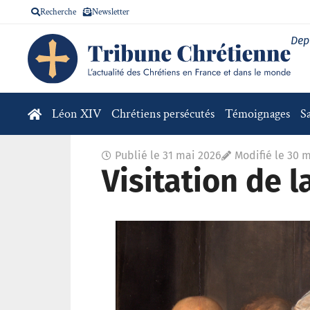
Recherche
Newsletter
Dep
Léon XIV
Chrétiens persécutés
Témoignages
S
Publié le
31 mai 2026
Modifié le 30 
Visitation de l