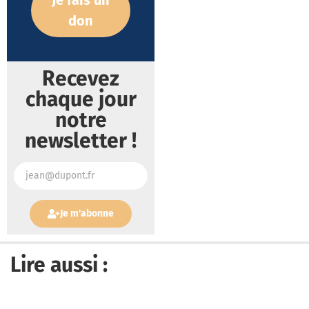
Je fais un
don
Recevez
chaque jour
notre
newsletter !
Je m'abonne
Lire aussi :